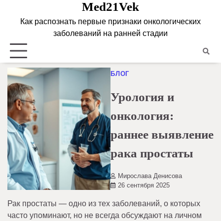
Med21Vek
Skip
to
Как распознать первые признаки онкологических
content
заболеваний на ранней стадии
БЛОГ
Урология и
онкология:
раннее выявление
рака простаты
Мирослава Денисова
26 сентября 2025
Рак простаты — одно из тех заболеваний, о которых
часто упоминают, но не всегда обсуждают на личном