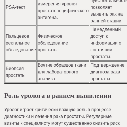
чувствительность
измерения уровня
PSA-тест
позволяет
простатспецифического
выявить рак на
антигена.
ранней стадии.
Немедленный
Пальцевое
Физическое
доступ к
ректальное
обследование
информации о
обследование
простаты.
состоянии
простаты.
Взятие образцов ткани
Подтверждение
Биопсия
для лабораторного
диагноза рака
простаты
анализа.
простаты.
Роль уролога в раннем выявлении
Уролог играет критически важную роль в процессе
диагностики и лечения рака простаты. Регулярные
визиты к специалисту могут существенно снизить риск