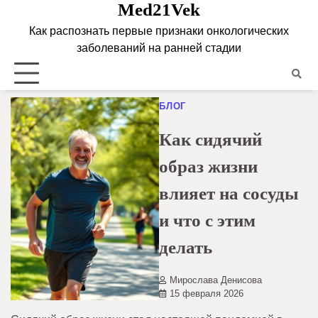
Med21Vek
Skip
to
Как распознать первые признаки онкологических
content
заболеваний на ранней стадии
БЛОГ
Как сидячий
образ жизни
влияет на сосуды
и что с этим
делать
Мирослава Денисова
15 февраля 2026