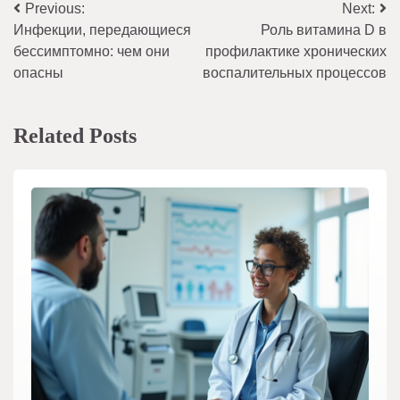
Навигация
Previous:
Next:
Инфекции, передающиеся
Роль витамина D в
по
бессимптомно: чем они
профилактике хронических
записям
опасны
воспалительных процессов
Related Posts