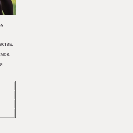
ые
ества.
змов.
ля