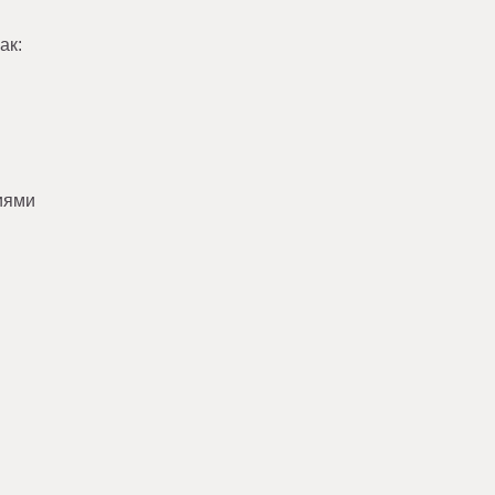
ак:
иями