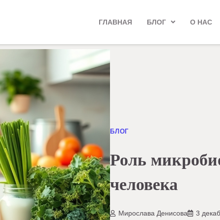
ГЛАВНАЯ
БЛОГ
О НАС
БЛОГ
Роль микроби
человека
Мирослава Денисова
3 дека