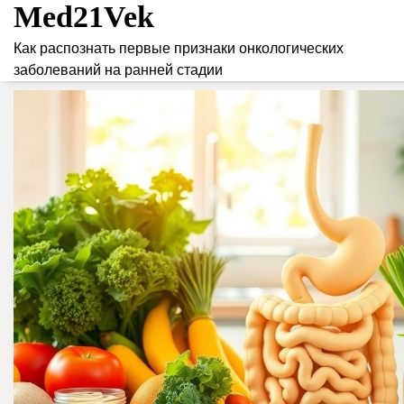
Med21Vek
Skip
to
Как распознать первые признаки онкологических
content
заболеваний на ранней стадии