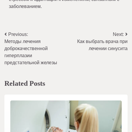
заболеванием.
Навигация
Previous:
Next:
Методы лечения
Как выбрать врача при
по
доброкачественной
лечении синусита
записям
гиперплазии
предстательной железы
Related Posts