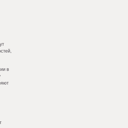
ут
стей,
ии в
у
ряют
т