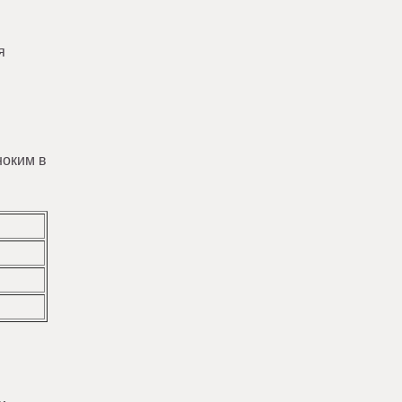
я
ноким в