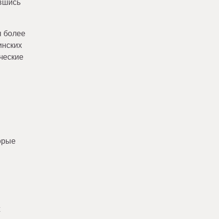
ившись
я более
инских
ческие
орые
х