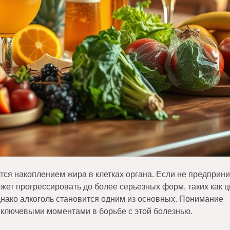
ется накоплением жира в клетках органа. Если не предприн
жет прогрессировать до более серьезных форм, таких как ц
однако алкоголь становится одним из основных. Понимание
 ключевыми моментами в борьбе с этой болезнью.