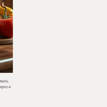
имать
ироз и