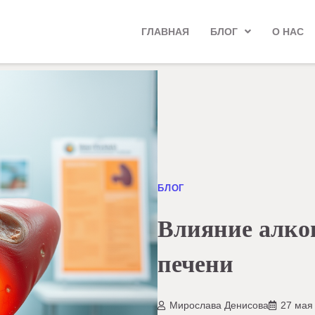
ГЛАВНАЯ
БЛОГ
О НАС
БЛОГ
Влияние алког
печени
Мирослава Денисова
27 мая