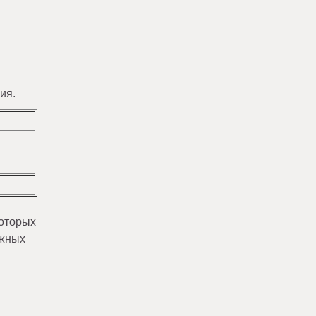
ия.
которых
ожных