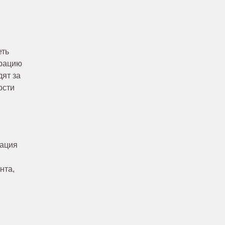
еть
орацию
дят за
ости
рация
нта,