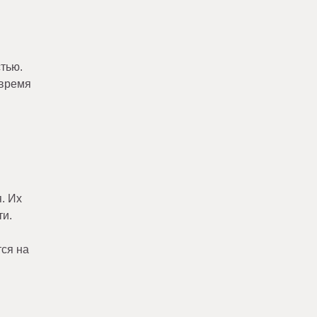
тью.
 время
. Их
ти.
тся на