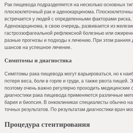
Рак пищевода подразделяется на несколько основных ти
плоскоклеточный рак и аденокарцинома. Плоскоклеточный
встречается у людей с определенными факторами риска, 
Аденокарцинома, в свою очередь, развивается из железис
гастроэзофагеальной рефлюксной болезнью или ожирение
разные прогнозы и подходы к лечению. При этом рання
шансов на успешное лечение.
Симптомы и диагностика
Симптомы рака пищевода могут варьироваться, но к наи
потеря веса, боли в горле и груди, а также рвота пищей.
поэтому очень важно регулярно проходить медицинские 
диагностики рака пищевода применяются различные мето
бария и биопсия. В онкоклиниках специалисты обычно н
точных результатов. По результатам диагностики врач м
Процедура стентирования