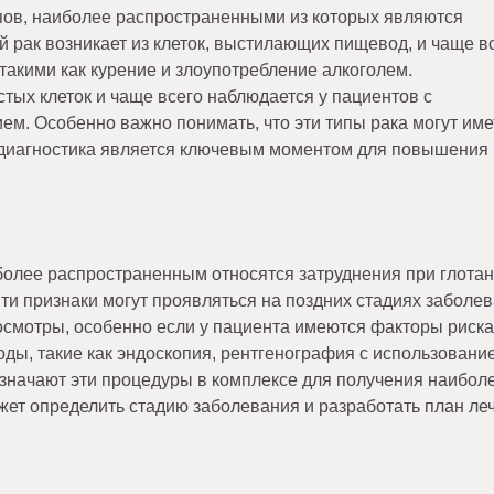
пов, наиболее распространенными из которых являются
 рак возникает из клеток, выстилающих пищевод, и чаще в
такими как курение и злоупотребление алкоголем.
тых клеток и чаще всего наблюдается у пациентов с
м. Особенно важно понимать, что эти типы рака могут име
я диагностика является ключевым моментом для повышения
более распространенным относятся затруднения при глотан
 Эти признаки могут проявляться на поздних стадиях заболе
осмотры, особенно если у пациента имеются факторы риска
ды, такие как эндоскопия, рентгенография с использовани
азначают эти процедуры в комплексе для получения наибол
ожет определить стадию заболевания и разработать план ле