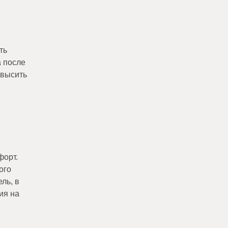
ть
а после
овысить
форт.
ого
ль, в
ия на