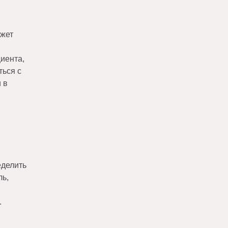
ожет
иента,
ться с
 в
еделить
ль,
.