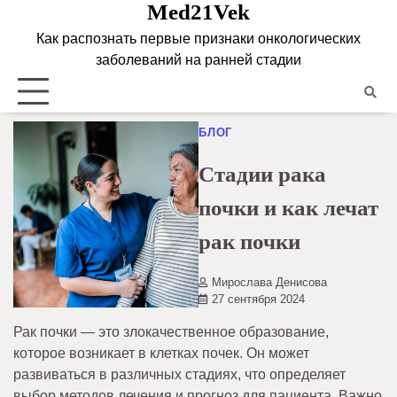
Med21Vek
Skip
to
Как распознать первые признаки онкологических
content
заболеваний на ранней стадии
БЛОГ
Стадии рака
почки и как лечат
рак почки
Мирослава Денисова
27 сентября 2024
Рак почки — это злокачественное образование,
которое возникает в клетках почек. Он может
развиваться в различных стадиях, что определяет
выбор методов лечения и прогноз для пациента. Важно