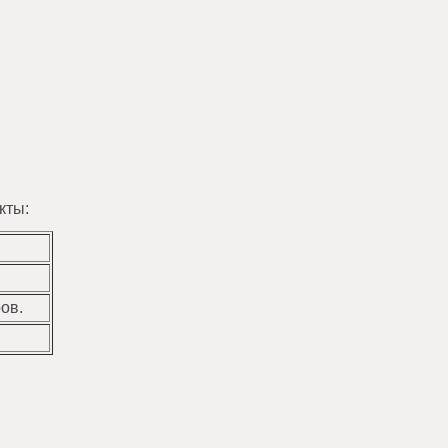
кты:
ов.