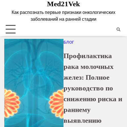
Med21Vek
Skip
to
Как распознать первые признаки онкологических
content
заболеваний на ранней стадии
БЛОГ
Профилактика
рака молочных
желез: Полное
руководство по
снижению риска и
раннему
выявлению