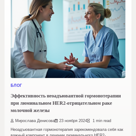
БЛОГ
Эффективность неоадъювантной гормонотерапии
при люминальном HER2-отрицательном раке
молочной железы
Мирослава Денисова
23 ноября 2024
1 min read
Неоадъювантная гормонотерапия зарекомендовала себя как
важный компонент в лечении люминального HER2-