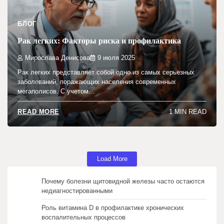
БЛОГ
Рак легких: Факторы риска и профилактика
Мирослава Денисова
9 июля 2025
Рак легких представляет собой одно из самых серьезных
заболеваний, поражающих населения современных
мегаполисов. С учетом…
1 MIN READ
READ MORE
Load More
Почему болезни щитовидной железы часто остаются
недиагностированными
Роль витамина D в профилактике хронических
воспалительных процессов