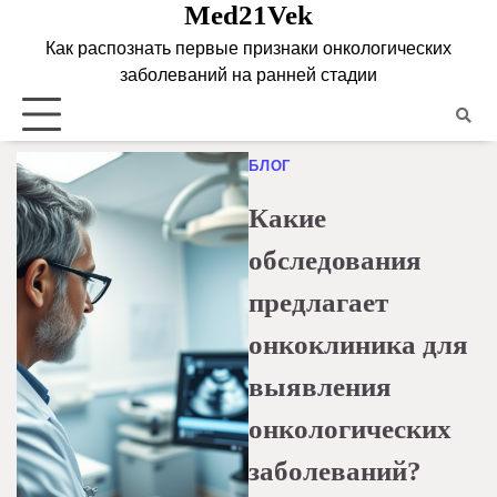
Med21Vek
Skip
to
Как распознать первые признаки онкологических
content
заболеваний на ранней стадии
БЛОГ
Какие
обследования
предлагает
онкоклиника для
выявления
онкологических
заболеваний?