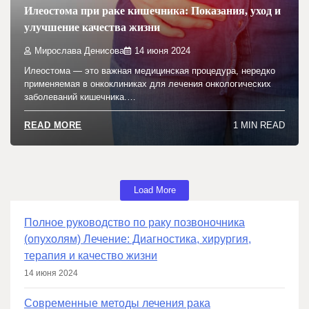
Илеостома при раке кишечника: Показания, уход и
улучшение качества жизни
Мирослава Денисова
14 июня 2024
Илеостома — это важная медицинская процедура, нередко
применяемая в онкоклиниках для лечения онкологических
заболеваний кишечника.…
1 MIN READ
READ MORE
Load More
Полное руководство по раку позвоночника
(опухолям) Лечение: Диагностика, хирургия,
терапия и качество жизни
14 июня 2024
Современные методы лечения рака