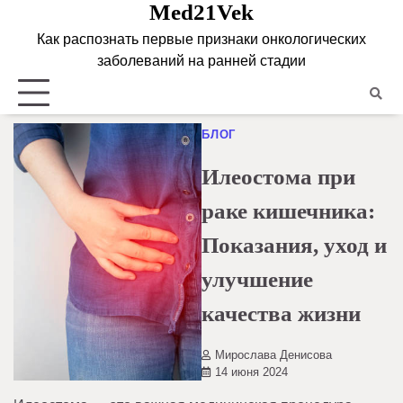
Med21Vek
Skip
to
Как распознать первые признаки онкологических
content
заболеваний на ранней стадии
БЛОГ
Илеостома при
раке кишечника:
Показания, уход и
улучшение
качества жизни
Мирослава Денисова
14 июня 2024